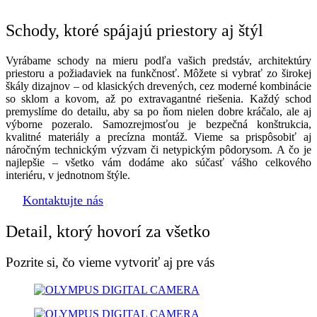
Schody, ktoré spájajú priestory aj štýl
Vyrábame schody na mieru podľa vašich predstáv, architektúry
priestoru a požiadaviek na funkčnosť. Môžete si vybrať zo širokej
škály dizajnov – od klasických drevených, cez moderné kombinácie
so sklom a kovom, až po extravagantné riešenia. Každý schod
premyslíme do detailu, aby sa po ňom nielen dobre kráčalo, ale aj
výborne pozeralo. Samozrejmosťou je bezpečná konštrukcia,
kvalitné materiály a precízna montáž. Vieme sa prispôsobiť aj
náročným technickým výzvam či netypickým pôdorysom. A čo je
najlepšie – všetko vám dodáme ako súčasť vášho celkového
interiéru, v jednotnom štýle.
Kontaktujte nás
Detail, ktorý hovorí za všetko
Pozrite si, čo vieme vytvoriť aj pre vás