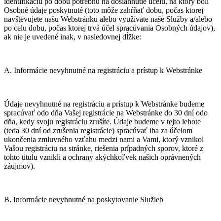
identifikáciu po dobu potrebnú na dosiahnutie účelu, na ktorý boli
Osobné údaje poskytnuté (toto môže zahŕňať dobu, počas ktorej
navštevujete našu Webstránku alebo využívate naše Služby a/alebo
po celu dobu, počas ktorej trvá účel spracúvania Osobných údajov),
ak nie je uvedené inak, v nasledovnej dĺžke:
A. Informácie nevyhnutné na registráciu a prístup k Webstránke
Údaje nevyhnutné na registráciu a prístup k Webstránke budeme
spracúvať odo dňa Vašej registrácie na Webstránke do 30 dní odo
dňa, kedy svoju registráciu zrušíte. Údaje budeme v tejto lehote
(teda 30 dní od zrušenia registrácie) spracúvať iba za účelom
ukončenia zmluvného vzťahu medzi nami a Vami, ktorý vznikol
Vašou registráciu na stránke, riešenia prípadných sporov, ktoré z
tohto titulu vznikli a ochrany akýchkoľvek našich oprávnených
záujmov).
B. Informácie nevyhnutné na poskytovanie Služieb