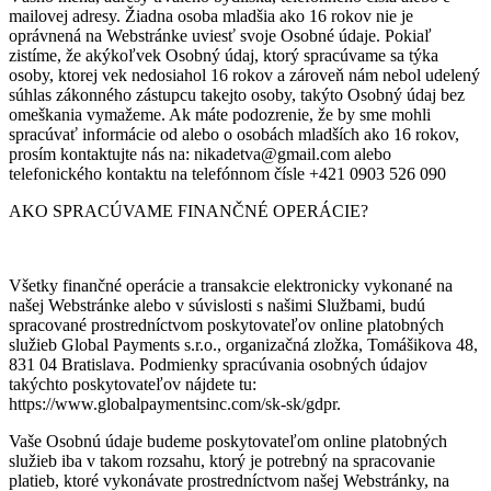
mailovej adresy. Žiadna osoba mladšia ako 16 rokov nie je
oprávnená na Webstránke uviesť svoje Osobné údaje. Pokiaľ
zistíme, že akýkoľvek Osobný údaj, ktorý spracúvame sa týka
osoby, ktorej vek nedosiahol 16 rokov a zároveň nám nebol udelený
súhlas zákonného zástupcu takejto osoby, takýto Osobný údaj bez
omeškania vymažeme. Ak máte podozrenie, že by sme mohli
spracúvať informácie od alebo o osobách mladších ako 16 rokov,
prosím kontaktujte nás na: nikadetva@gmail.com alebo
telefonického kontaktu na telefónnom čísle +421 0903 526 090
AKO SPRACÚVAME FINANČNÉ OPERÁCIE?
Všetky finančné operácie a transakcie elektronicky vykonané na
našej Webstránke alebo v súvislosti s našimi Službami, budú
spracované prostredníctvom poskytovateľov online platobných
služieb Global Payments s.r.o., organizačná zložka, Tomášikova 48,
831 04 Bratislava. Podmienky spracúvania osobných údajov
takýchto poskytovateľov nájdete tu:
https://www.globalpaymentsinc.com/sk-sk/gdpr.
Vaše Osobnú údaje budeme poskytovateľom online platobných
služieb iba v takom rozsahu, ktorý je potrebný na spracovanie
platieb, ktoré vykonávate prostredníctvom našej Webstránky, na