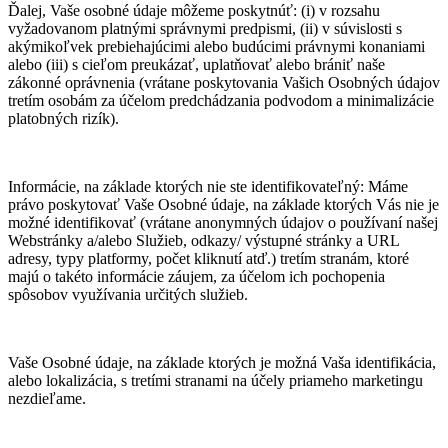
Ďalej, Vaše osobné údaje môžeme poskytnúť: (i) v rozsahu
vyžadovanom platnými správnymi predpismi, (ii) v súvislosti s
akýmikoľvek prebiehajúcimi alebo budúcimi právnymi konaniami
alebo (iii) s cieľom preukázať, uplatňovať alebo brániť naše
zákonné oprávnenia (vrátane poskytovania Vašich Osobných údajov
tretím osobám za účelom predchádzania podvodom a minimalizácie
platobných rizík).
Informácie, na základe ktorých nie ste identifikovateľný: Máme
právo poskytovať Vaše Osobné údaje, na základe ktorých Vás nie je
možné identifikovať (vrátane anonymných údajov o používaní našej
Webstránky a/alebo Služieb, odkazy/ výstupné stránky a URL
adresy, typy platformy, počet kliknutí atď.) tretím stranám, ktoré
majú o takéto informácie záujem, za účelom ich pochopenia
spôsobov využívania určitých služieb.
Vaše Osobné údaje, na základe ktorých je možná Vaša identifikácia,
alebo lokalizácia, s tretími stranami na účely priameho marketingu
nezdieľame.