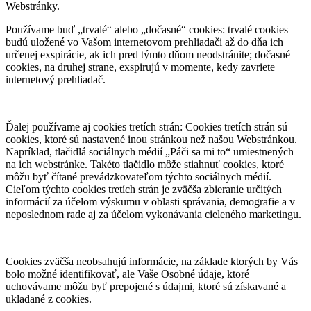
Webstránky.
Používame buď „trvalé“ alebo „dočasné“ cookies: trvalé cookies
budú uložené vo Vašom internetovom prehliadači až do dňa ich
určenej exspirácie, ak ich pred týmto dňom neodstránite; dočasné
cookies, na druhej strane, exspirujú v momente, kedy zavriete
internetový prehliadač.
Ďalej používame aj cookies tretích strán: Cookies tretích strán sú
cookies, ktoré sú nastavené inou stránkou než našou Webstránkou.
Napríklad, tlačidlá sociálnych médií „Páči sa mi to“ umiestnených
na ich webstránke. Takéto tlačidlo môže stiahnuť cookies, ktoré
môžu byť čítané prevádzkovateľom týchto sociálnych médií.
Cieľom týchto cookies tretích strán je zväčša zbieranie určitých
informácií za účelom výskumu v oblasti správania, demografie a v
neposlednom rade aj za účelom vykonávania cieleného marketingu.
Cookies zväčša neobsahujú informácie, na základe ktorých by Vás
bolo možné identifikovať, ale Vaše Osobné údaje, ktoré
uchovávame môžu byť prepojené s údajmi, ktoré sú získavané a
ukladané z cookies.