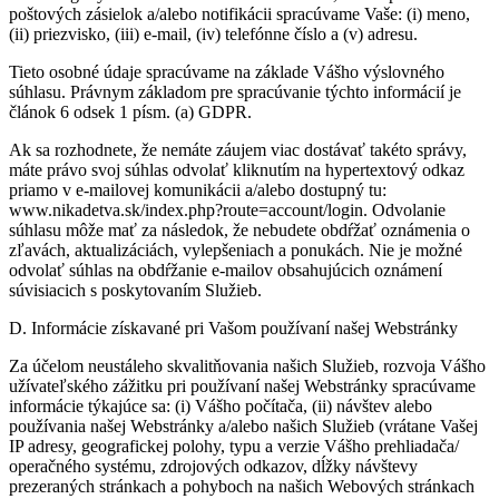
poštových zásielok a/alebo notifikácii spracúvame Vaše: (i) meno,
(ii) priezvisko, (iii) e-mail, (iv) telefónne číslo a (v) adresu.
Tieto osobné údaje spracúvame na základe Vášho výslovného
súhlasu. Právnym základom pre spracúvanie týchto informácií je
článok 6 odsek 1 písm. (a) GDPR.
Ak sa rozhodnete, že nemáte záujem viac dostávať takéto správy,
máte právo svoj súhlas odvolať kliknutím na hypertextový odkaz
priamo v e-mailovej komunikácii a/alebo dostupný tu:
www.nikadetva.sk/index.php?route=account/login. Odvolanie
súhlasu môže mať za následok, že nebudete obdŕžať oznámenia o
zľavách, aktualizáciách, vylepšeniach a ponukách. Nie je možné
odvolať súhlas na obdŕžanie e-mailov obsahujúcich oznámení
súvisiacich s poskytovaním Služieb.
D. Informácie získavané pri Vašom používaní našej Webstránky
Za účelom neustáleho skvalitňovania našich Služieb, rozvoja Vášho
užívateľského zážitku pri používaní našej Webstránky spracúvame
informácie týkajúce sa: (i) Vášho počítača, (ii) návštev alebo
používania našej Webstránky a/alebo našich Služieb (vrátane Vašej
IP adresy, geografickej polohy, typu a verzie Vášho prehliadača/
operačného systému, zdrojových odkazov, dĺžky návštevy
prezeraných stránkach a pohyboch na našich Webových stránkach