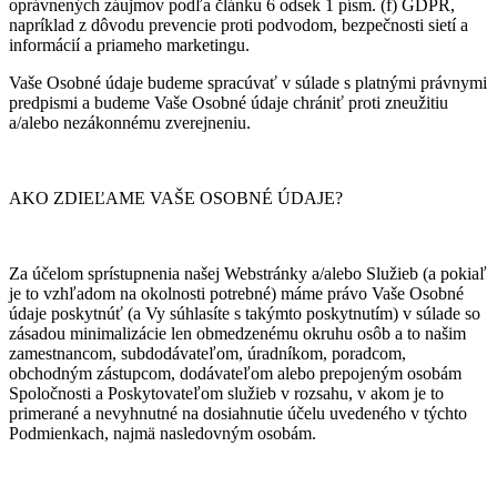
oprávnených záujmov podľa článku 6 odsek 1 písm. (f) GDPR,
napríklad z dôvodu prevencie proti podvodom, bezpečnosti sietí a
informácií a priameho marketingu.
Vaše Osobné údaje budeme spracúvať v súlade s platnými právnymi
predpismi a budeme Vaše Osobné údaje chrániť proti zneužitiu
a/alebo nezákonnému zverejneniu.
AKO ZDIEĽAME VAŠE OSOBNÉ ÚDAJE?
Za účelom sprístupnenia našej Webstránky a/alebo Služieb (a pokiaľ
je to vzhľadom na okolnosti potrebné) máme právo Vaše Osobné
údaje poskytnúť (a Vy súhlasíte s takýmto poskytnutím) v súlade so
zásadou minimalizácie len obmedzenému okruhu osôb a to našim
zamestnancom, subdodávateľom, úradníkom, poradcom,
obchodným zástupcom, dodávateľom alebo prepojeným osobám
Spoločnosti a Poskytovateľom služieb v rozsahu, v akom je to
primerané a nevyhnutné na dosiahnutie účelu uvedeného v týchto
Podmienkach, najmä nasledovným osobám.