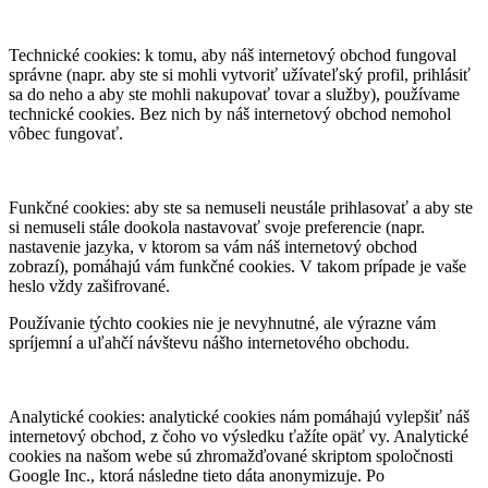
Technické cookies: k tomu, aby náš internetový obchod fungoval
správne (napr. aby ste si mohli vytvoriť užívateľský profil, prihlásiť
sa do neho a aby ste mohli nakupovať tovar a služby), používame
technické cookies. Bez nich by náš internetový obchod nemohol
vôbec fungovať.
Funkčné cookies: aby ste sa nemuseli neustále prihlasovať a aby ste
si nemuseli stále dookola nastavovať svoje preferencie (napr.
nastavenie jazyka, v ktorom sa vám náš internetový obchod
zobrazí), pomáhajú vám funkčné cookies. V takom prípade je vaše
heslo vždy zašifrované.
Používanie týchto cookies nie je nevyhnutné, ale výrazne vám
spríjemní a uľahčí návštevu nášho internetového obchodu.
Analytické cookies: analytické cookies nám pomáhajú vylepšiť náš
internetový obchod, z čoho vo výsledku ťažíte opäť vy. Analytické
cookies na našom webe sú zhromažďované skriptom spoločnosti
Google Inc., ktorá následne tieto dáta anonymizuje. Po