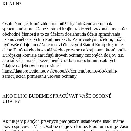
KRAJÍN?
Osobné údaje, ktoré zbierame môžu byť uložené alebo inak
spracúvané a prenášané v rámci krajín, v ktorých vykonávame naše
obchodné činnosti a to za účelom dosiahnutia účelu spracúvania
ustanoveného v týchto Podmienkach. Za rovnakým účelom, môžu
byť Vaše údaje prenášané medzi členskými štátmi Európskej únie
alebo Európskeho hospodárskeho priestoru a krajinami, ktoré podľa
Európskej komisie zaručujú úroveň ochrany osobných údajov tak,
ako sú zčasu na čas zverejnené Úradom na ochranu osobných
údajov na jeho webovom sídle:
https://dataprotection.gov.sk/uoou/sk/content/prenos-do-krajin-
zarucujucich-primeranu-uroven-ochrany
AKO DLHO BUDEME SPRACÚVAŤ VAŠE OSOBNÉ
ÚDAJE?
Ak nie je v platných právnych predpisoch ustanovené inak, máme
právo spracúvať Vaše Osobné údaje vo forme, ktorá umožňuje Vašu