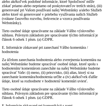
alebo akékoľvek podobné informácie, ktoré Spoločnosť môže
získať priamo alebo nepriamo od poskytovateľov tretích strán), (iii)
generované pri Vašom používaní našej Webstránky a/alebo Služieb
alebo ktoré sú generované v priebehu využívania našich Služieb
(vrátane časového rozvrhu, frekvencie a vzorca používania
Webstránky).
Tieto osobné údaje spracúvame na základe Vášho výslovného
súhlasu. Právnym základom pre spracúvanie týchto informácií je
článok 6 odsek 1 písm. (a) GDPR.
E. Informácie získavané pri zanechaní Vášho komentára /
hodnotenia
Za účelom zanechania hodnotenia alebo zverejnenia komentára na
našej Webstránke budeme spracúvať osobné údaje, ktoré spolu s
hodnotením/ komentárom zanecháte na našej Webstránke budeme
spracúvať Vaše: (i) meno, (ii) priezvisko, (iii) alias, ktorý si na
zanechanie komentára/hodnotenia určíte a (iv) akékoľvek ďalšie
údaje, ktoré sa rozhodnete v hodnotení/ komentári uviesť.
Tieto osobné údaje spracúvame na základe Vášho výslovného
súhlasu. Právnym základom pre spracúvanie týchto informácií je
článok 6 odsek 1 písm. (a) GDPR.
F. Informácie získavané pri komunikácii s nami