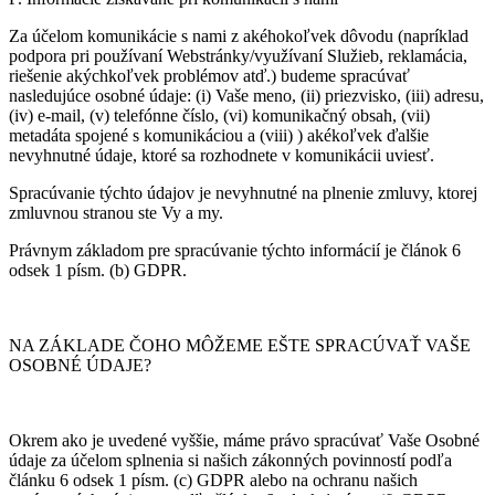
Za účelom komunikácie s nami z akéhokoľvek dôvodu (napríklad
podpora pri používaní Webstránky/využívaní Služieb, reklamácia,
riešenie akýchkoľvek problémov atď.) budeme spracúvať
nasledujúce osobné údaje: (i) Vaše meno, (ii) priezvisko, (iii) adresu,
(iv) e-mail, (v) telefónne číslo, (vi) komunikačný obsah, (vii)
metadáta spojené s komunikáciou a (viii) ) akékoľvek ďalšie
nevyhnutné údaje, ktoré sa rozhodnete v komunikácii uviesť.
Spracúvanie týchto údajov je nevyhnutné na plnenie zmluvy, ktorej
zmluvnou stranou ste Vy a my.
Právnym základom pre spracúvanie týchto informácií je článok 6
odsek 1 písm. (b) GDPR.
NA ZÁKLADE ČOHO MÔŽEME EŠTE SPRACÚVAŤ VAŠE
OSOBNÉ ÚDAJE?
Okrem ako je uvedené vyššie, máme právo spracúvať Vaše Osobné
údaje za účelom splnenia si našich zákonných povinností podľa
článku 6 odsek 1 písm. (c) GDPR alebo na ochranu našich