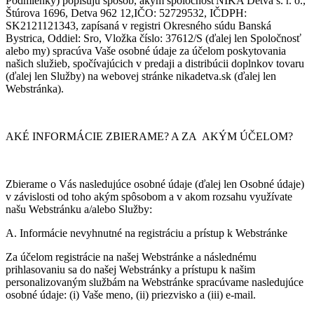
Podmienky) popisujú spôsob, akým spoločnosťNIKA Detva s. r. o.,
Štúrova 1696, Detva 962 12,IČO: 52729532, IČDPH:
SK2121121343, zapísaná v registri Okresného súdu Banská
Bystrica, Oddiel: Sro, Vložka číslo: 37612/S (ďalej len Spoločnosť
alebo my) spracúva Vaše osobné údaje za účelom poskytovania
našich služieb, spočívajúcich v predaji a distribúcii doplnkov tovaru
(ďalej len Služby) na webovej stránke nikadetva.sk (ďalej len
Webstránka).
AKÉ INFORMÁCIE ZBIERAME? A ZA AKÝM ÚČELOM?
Zbierame o Vás nasledujúce osobné údaje (ďalej len Osobné údaje)
v závislosti od toho akým spôsobom a v akom rozsahu využívate
našu Webstránku a/alebo Služby:
A. Informácie nevyhnutné na registráciu a prístup k Webstránke
Za účelom registrácie na našej Webstránke a následnému
prihlasovaniu sa do našej Webstránky a prístupu k našim
personalizovaným službám na Webstránke spracúvame nasledujúce
osobné údaje: (i) Vaše meno, (ii) priezvisko a (iii) e-mail.