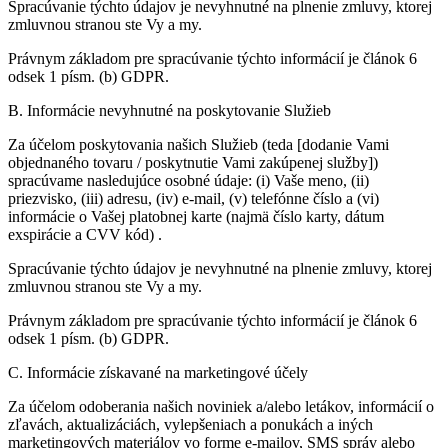
Spracúvanie týchto údajov je nevyhnutné na plnenie zmluvy, ktorej
zmluvnou stranou ste Vy a my.
Právnym základom pre spracúvanie týchto informácií je článok 6
odsek 1 písm. (b) GDPR.
B. Informácie nevyhnutné na poskytovanie Služieb
Za účelom poskytovania našich Služieb (teda [dodanie Vami
objednaného tovaru / poskytnutie Vami zakúpenej služby])
spracúvame nasledujúce osobné údaje: (i) Vaše meno, (ii)
priezvisko, (iii) adresu, (iv) e-mail, (v) telefónne číslo a (vi)
informácie o Vašej platobnej karte (najmä číslo karty, dátum
exspirácie a CVV kód) .
Spracúvanie týchto údajov je nevyhnutné na plnenie zmluvy, ktorej
zmluvnou stranou ste Vy a my.
Právnym základom pre spracúvanie týchto informácií je článok 6
odsek 1 písm. (b) GDPR.
C. Informácie získavané na marketingové účely
Za účelom odoberania našich noviniek a/alebo letákov, informácií o
zľavách, aktualizáciách, vylepšeniach a ponukách a iných
marketingových materiálov vo forme e-mailov, SMS správ alebo