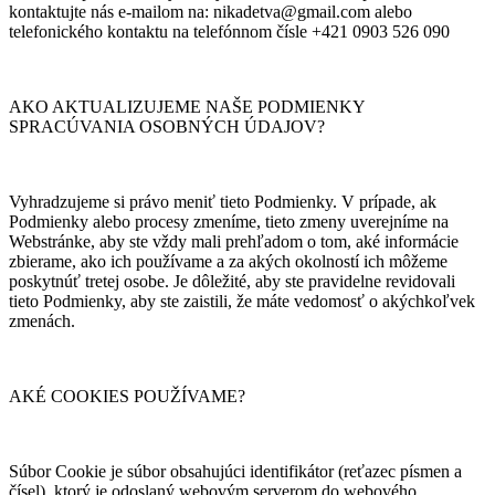
kontaktujte nás e-mailom na: nikadetva@gmail.com alebo
telefonického kontaktu na telefónnom čísle +421 0903 526 090
AKO AKTUALIZUJEME NAŠE PODMIENKY
SPRACÚVANIA OSOBNÝCH ÚDAJOV?
Vyhradzujeme si právo meniť tieto Podmienky. V prípade, ak
Podmienky alebo procesy zmeníme, tieto zmeny uverejníme na
Webstránke, aby ste vždy mali prehľadom o tom, aké informácie
zbierame, ako ich používame a za akých okolností ich môžeme
poskytnúť tretej osobe. Je dôležité, aby ste pravidelne revidovali
tieto Podmienky, aby ste zaistili, že máte vedomosť o akýchkoľvek
zmenách.
AKÉ COOKIES POUŽÍVAME?
Súbor Cookie je súbor obsahujúci identifikátor (reťazec písmen a
čísel), ktorý je odoslaný webovým serverom do webového