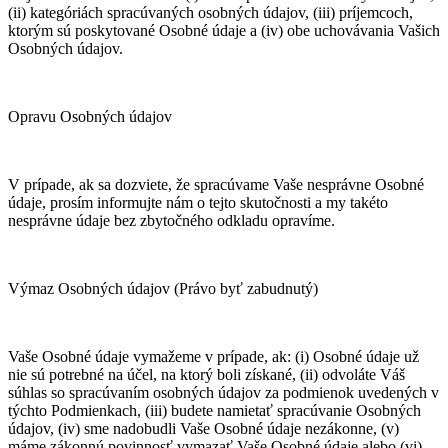
(ii) kategóriách spracúvaných osobných údajov, (iii) príjemcoch,
ktorým sú poskytované Osobné údaje a (iv) obe uchovávania Vašich
Osobných údajov.
Opravu Osobných údajov
V prípade, ak sa dozviete, že spracúvame Vaše nesprávne Osobné
údaje, prosím informujte nám o tejto skutočnosti a my takéto
nesprávne údaje bez zbytočného odkladu opravíme.
Výmaz Osobných údajov (Právo byť zabudnutý)
Vaše Osobné údaje vymažeme v prípade, ak: (i) Osobné údaje už
nie sú potrebné na účel, na ktorý boli získané, (ii) odvoláte Váš
súhlas so spracúvaním osobných údajov za podmienok uvedených v
týchto Podmienkach, (iii) budete namietať spracúvanie Osobných
údajov, (iv) sme nadobudli Vaše Osobné údaje nezákonne, (v)
máme zákonnú povinnosť vymazať Vaše Osobné údaje alebo (vi)