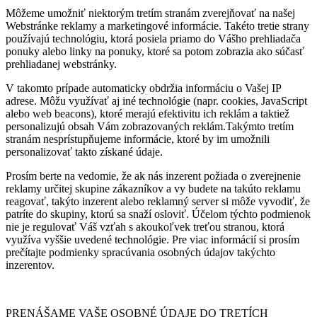
Môžeme umožniť niektorým tretím stranám zverejňovať na našej
Webstránke reklamy a marketingové informácie. Takéto tretie strany
používajú technológiu, ktorá posiela priamo do Vášho prehliadača
ponuky alebo linky na ponuky, ktoré sa potom zobrazia ako súčasť
prehliadanej webstránky.
V takomto prípade automaticky obdržia informáciu o Vašej IP
adrese. Môžu využívať aj iné technológie (napr. cookies, JavaScript
alebo web beacons), ktoré merajú efektivitu ich reklám a taktiež
personalizujú obsah Vám zobrazovaných reklám.Takýmto tretím
stranám nesprístupňujeme informácie, ktoré by im umožnili
personalizovať takto získané údaje.
Prosím berte na vedomie, že ak nás inzerent požiada o zverejnenie
reklamy určitej skupine zákazníkov a vy budete na takúto reklamu
reagovať, takýto inzerent alebo reklamný server si môže vyvodiť, že
patríte do skupiny, ktorú sa snaží osloviť. Účelom týchto podmienok
nie je regulovať Váš vzťah s akoukoľvek treťou stranou, ktorá
využíva vyššie uvedené technológie. Pre viac informácií si prosím
prečítajte podmienky spracúvania osobných údajov takýchto
inzerentov.
PRENÁŠAME VAŠE OSOBNÉ ÚDAJE DO TRETÍCH