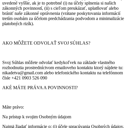
uvedené vyššie, ak je to potrebné (i) na účely splnenia si našich
zákonných povinností, (ii) s cieľom preukázať, uplatňovať alebo
brániť naše zákonné oprávnenia (vrátane poskytovania informácií
tretím osobám za účelom predchádzania podvodom a minimalizácie
platobných rizík).
AKO MÔŽETE ODVOLAŤ SVOJ SÚHLAS?
Svoj Súhlas môžete odvolať kedykoľvek na základe vlastného
rozhodnutia prostredníctvom emailoveho kontaktu ktorý nájdete tu:
nikadetva@gmail.com alebo telefonického kontaktu na telefónnom
čísle +421 0903 526 090
AKÉ MÁTE PRÁVA A POVINNOSTI?
Máte právo:
Na prístup k svojim Osobným údajom
Najmä žiadať informácie o: (i) účele spracúvania Osobných údajov,