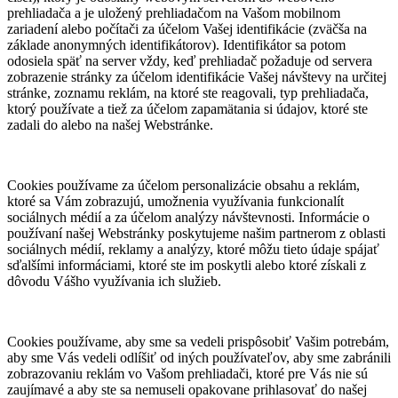
prehliadača a je uložený prehliadačom na Vašom mobilnom
zariadení alebo počítači za účelom Vašej identifikácie (zväčša na
základe anonymných identifikátorov). Identifikátor sa potom
odosiela späť na server vždy, keď prehliadač požaduje od servera
zobrazenie stránky za účelom identifikácie Vašej návštevy na určitej
stránke, zoznamu reklám, na ktoré ste reagovali, typ prehliadača,
ktorý používate a tiež za účelom zapamätania si údajov, ktoré ste
zadali do alebo na našej Webstránke.
Cookies používame za účelom personalizácie obsahu a reklám,
ktoré sa Vám zobrazujú, umožnenia využívania funkcionalít
sociálnych médií a za účelom analýzy návštevnosti. Informácie o
používaní našej Webstránky poskytujeme našim partnerom z oblasti
sociálnych médií, reklamy a analýzy, ktoré môžu tieto údaje spájať
sďalšími informáciami, ktoré ste im poskytli alebo ktoré získali z
dôvodu Vášho využívania ich služieb.
Cookies používame, aby sme sa vedeli prispôsobiť Vašim potrebám,
aby sme Vás vedeli odlíšiť od iných používateľov, aby sme zabránili
zobrazovaniu reklám vo Vašom prehliadači, ktoré pre Vás nie sú
zaujímavé a aby ste sa nemuseli opakovane prihlasovať do našej